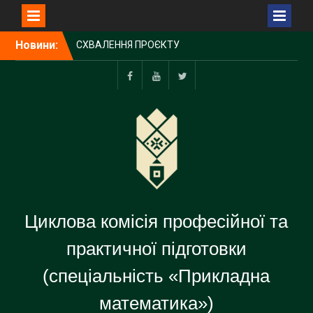
Перейти
Новини:
СХВАЛЕННЯ ПРОЄКТУ
до
СТРАТЕГІЇ РОЗВИТКУ
вмісту
КОЛЕДЖУ
Відвідали IT-компанію
Facebook
Youtube
Twitter
«Softjourn»
Змагання автономних
роботів Robotraffic 2026
Циклова комісія професійної та
практичної підготовки
(спеціальність «Прикладна
математика»)