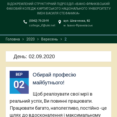
ВІДОКРЕМЛЕНИЙ СТРУКТУРНИЙ ПІДРОЗДІЛ «ІВАНО-ФРАНКІВСЬКИЙ
ФАХОВИЙ КОЛЕДЖ КАРПАТСЬКОГО НАЦІОНАЛЬНОГО УНІВЕРСИТЕТУ
ІМЕНІ ВАСИЛЯ СТЕФАНИКА»
(0342) 75-23-91
вул. Шевченка, 82
college_if@ukr.net
м. Івано-Франківськ
Головна
2020
Вересень
2
День:
02.09.2020
Обирай професію
ВЕР
02
майбутнього!
Щоб реалізувати свої мрії в
реальний успіх, Ви повинні працювати.
Працювати багато, наполегливо, постійно -це
шлях до вдосконалення і максимальному